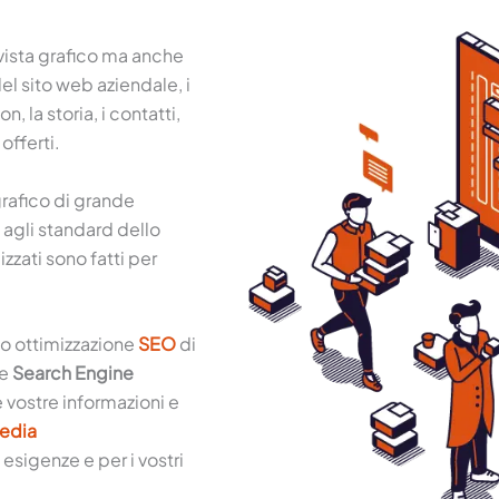
 vista grafico ma anche
del sito web aziendale, i
n, la storia, i contatti,
 offerti.
grafico di grande
o agli standard dello
izzati sono fatti per
so ottimizzazione
SEO
di
ne
Search Engine
 vostre informazioni e
Media
 esigenze e per i vostri