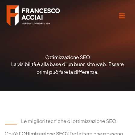
Vai
contenuto
al
contenuto
Ottimizzazione SEO
La visibilità è alla base di un buon sito web. Essere
primi può fare la differenza.
Le migliori tecniche di ottimizzazione SEO
Cos’è l’
Ottimizzazione
SEO
? Tre lettere che possono