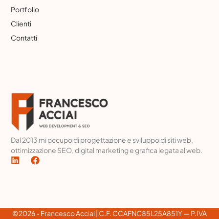
Portfolio
Clienti
Contatti
Dal 2013 mi occupo di progettazione e sviluppo di siti web,
ottimizzazione SEO, digital marketing e grafica legata al web.
L
F
i
a
n
c
k
e
e
b
d
o
i
o
©2026 - Francesco Acciai | C.F. CCAFNC85L25A851Y — P.IVA