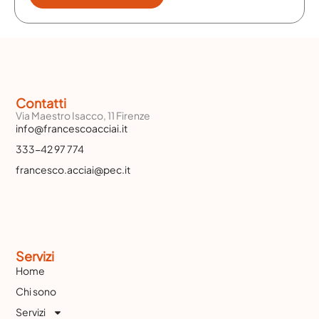
t
R
a
Contatti
Via Maestro Isacco, 11 Firenze
info@francescoacciai.it
333-42 97 774
francesco.acciai@pec.it
Servizi
Home
Chi sono
Servizi