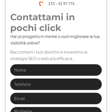
333 - 42 97 774
Contattami in
pochi click
Hai un progetto in mente o vuoi migliorare la tua
visibilità online?
Raccontami i tuoi obiettivi e troveremo la
strategia SEO o web più efficace.
N
o
m
T
e
e
l
E
e
m
f
a
R